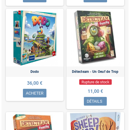
Dodo
Détecteam - Un Oeuf de Trop
Rupture de stock
36,00 €
11,00 €
ACHETER
DÉTAILS