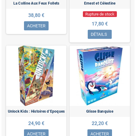
La Colline Aux Feux Follets
Ernest et Célestine
Rupture de stock
38,80 €
17,80 €
ACHETER
DÉTAILS
Unlock Kids : Histoires d’Epoques
Glisse Banquise
24,90 €
22,20 €
ACHETER
ACHETER