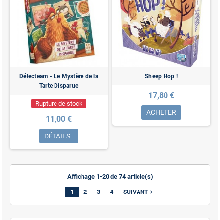
Détecteam - Le Mystère de la
Sheep Hop !
Tarte Disparue
17,80 €
Rupture de stock
ACHETER
11,00 €
DÉTAILS
Affichage 1-20 de 74 article(s)
1
2
3
4
navigate_next
SUIVANT