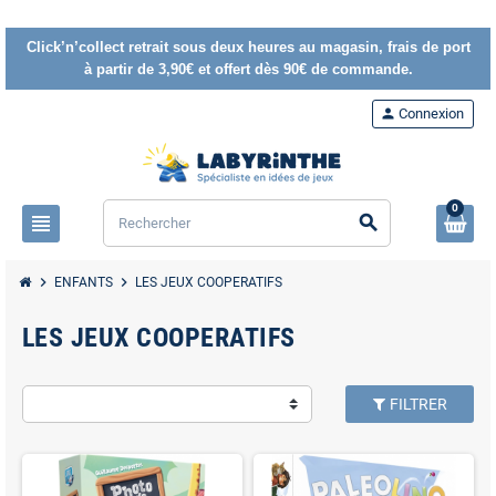
Click’n’collect retrait sous deux heures au magasin, frais de port
à partir de 3,90€ et offert dès 90€ de commande.
person
Connexion
0
view_headline
search
chevron_right
chevron_right
ENFANTS
LES JEUX COOPERATIFS
LES JEUX COOPERATIFS
FILTRER