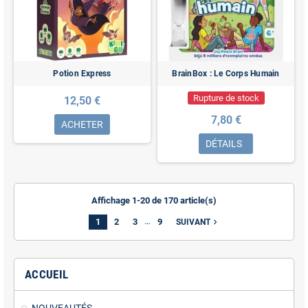
Potion Express
BrainBox : Le Corps Humain
Rupture de stock
12,50 €
7,80 €
ACHETER
DÉTAILS
Affichage 1-20 de 170 article(s)
…
1
2
3
9
navigate_next
SUIVANT
ACCUEIL