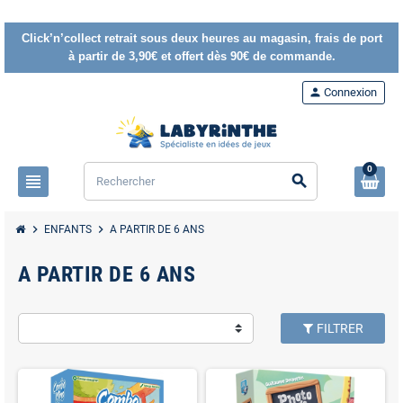
Click’n’collect retrait sous deux heures au magasin, frais de port
à partir de 3,90€ et offert dès 90€ de commande.
person
Connexion
0
view_headline
search
chevron_right
chevron_right
ENFANTS
A PARTIR DE 6 ANS
A PARTIR DE 6 ANS
FILTRER