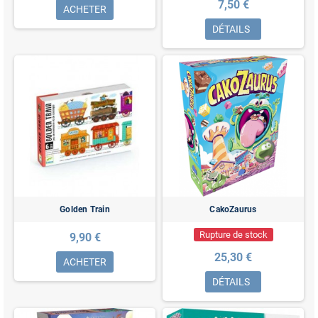
7,50 €
ACHETER
DÉTAILS
Golden Train
CakoZaurus
Rupture de stock
9,90 €
25,30 €
ACHETER
DÉTAILS