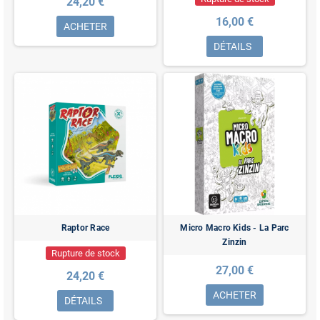
24,20 €
16,00 €
ACHETER
DÉTAILS
Raptor Race
Micro Macro Kids - La Parc
Zinzin
Rupture de stock
27,00 €
24,20 €
ACHETER
DÉTAILS