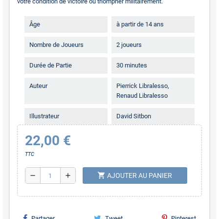
votre condition de victoire ou triompher militairement.
Âge
à partir de 14 ans
Nombre de Joueurs
2 joueurs
Durée de Partie
30 minutes
Auteur
Pierrick Libralesso,
Renaud Libralesso
Illustrateur
David Sitbon
22,00 €
TTC
shopping_cart
remove
add
AJOUTER AU PANIER
Partager
Tweet
Pinterest