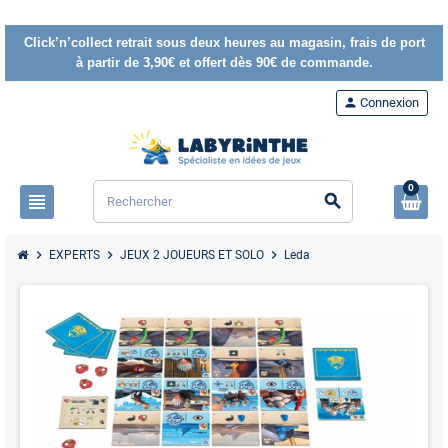
Click’n’collect retrait sous deux heures au magasin, frais de port
à partir de 3,90€ et offert dès 90€ de commande.
person
Connexion
0
view_headline
search
chevron_right
chevron_right
chevron_right
EXPERTS
JEUX 2 JOUEURS ET SOLO
Leda